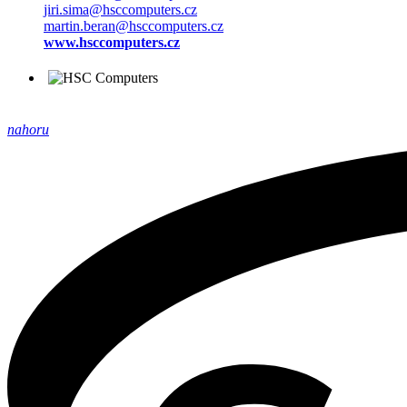
jiri.sima@hsccomputers.cz
martin.beran@hsccomputers.cz
www.hsccomputers.cz
nahoru