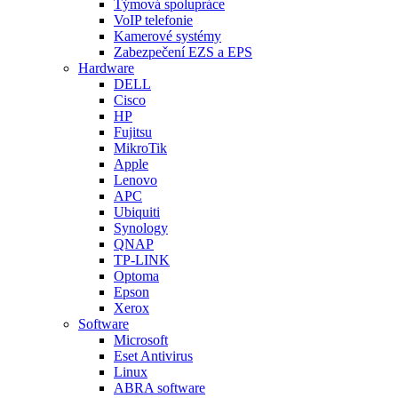
Týmová spolupráce
VoIP telefonie
Kamerové systémy
Zabezpečení EZS a EPS
Hardware
DELL
Cisco
HP
Fujitsu
MikroTik
Apple
Lenovo
APC
Ubiquiti
Synology
QNAP
TP-LINK
Optoma
Epson
Xerox
Software
Microsoft
Eset Antivirus
Linux
ABRA software