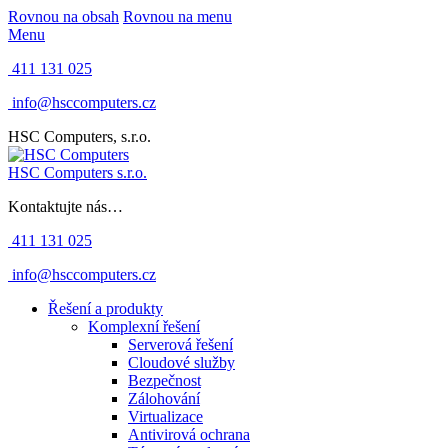
Rovnou na obsah
Rovnou na menu
Menu
411 131 025
info@hsccomputers.cz
HSC Computers, s.r.o.
HSC Computers s.r.o.
Kontaktujte nás…
411 131 025
info@hsccomputers.cz
Řešení a produkty
Komplexní řešení
Serverová řešení
Cloudové služby
Bezpečnost
Zálohování
Virtualizace
Antivirová ochrana