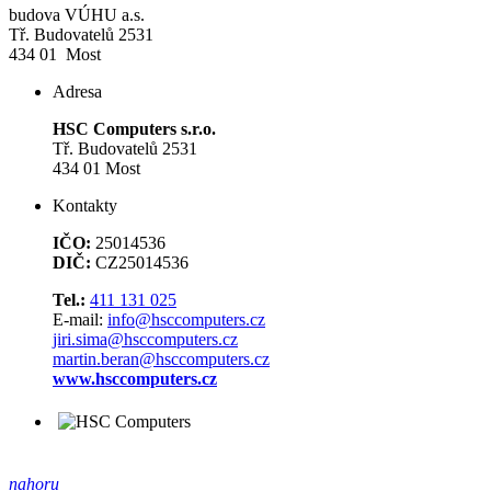
budova VÚHU a.s.
Tř. Budovatelů 2531
434 01 Most
Adresa
HSC Computers s.r.o.
Tř. Budovatelů 2531
434 01 Most
Kontakty
IČO:
25014536
DIČ:
CZ25014536
Tel.:
411 131 025
E-mail:
info@hsccomputers.cz
jiri.sima@hsccomputers.cz
martin.beran@hsccomputers.cz
www.hsccomputers.cz
nahoru