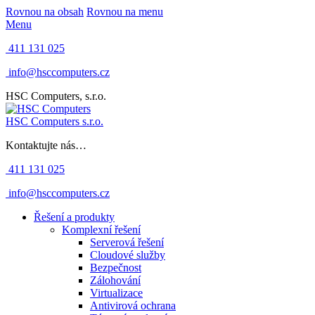
Rovnou na obsah
Rovnou na menu
Menu
411 131 025
info@hsccomputers.cz
HSC Computers, s.r.o.
HSC Computers s.r.o.
Kontaktujte nás…
411 131 025
info@hsccomputers.cz
Řešení a produkty
Komplexní řešení
Serverová řešení
Cloudové služby
Bezpečnost
Zálohování
Virtualizace
Antivirová ochrana