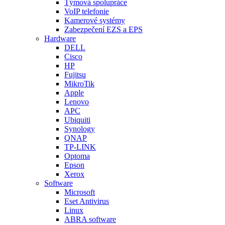
Týmová spolupráce
VoIP telefonie
Kamerové systémy
Zabezpečení EZS a EPS
Hardware
DELL
Cisco
HP
Fujitsu
MikroTik
Apple
Lenovo
APC
Ubiquiti
Synology
QNAP
TP-LINK
Optoma
Epson
Xerox
Software
Microsoft
Eset Antivirus
Linux
ABRA software