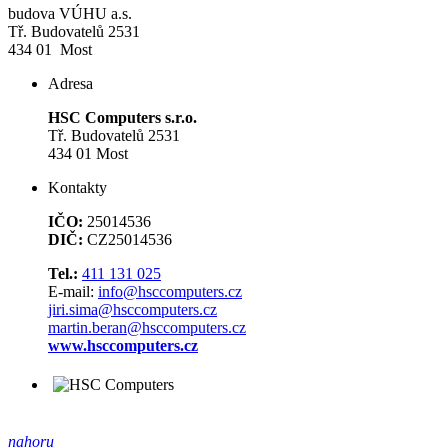
budova VÚHU a.s.
Tř. Budovatelů 2531
434 01 Most
Adresa
HSC Computers s.r.o.
Tř. Budovatelů 2531
434 01 Most
Kontakty
IČO:
25014536
DIČ:
CZ25014536
Tel.:
411 131 025
E-mail:
info@hsccomputers.cz
jiri.sima@hsccomputers.cz
martin.beran@hsccomputers.cz
www.hsccomputers.cz
nahoru