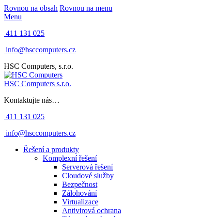
Rovnou na obsah
Rovnou na menu
Menu
411 131 025
info@hsccomputers.cz
HSC Computers, s.r.o.
HSC Computers s.r.o.
Kontaktujte nás…
411 131 025
info@hsccomputers.cz
Řešení a produkty
Komplexní řešení
Serverová řešení
Cloudové služby
Bezpečnost
Zálohování
Virtualizace
Antivirová ochrana