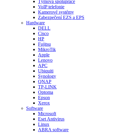
Týmová spolupráce
VoIP telefonie
Kamerové systémy
Zabezpečení EZS a EPS
Hardware
DELL
Cisco
HP
Fujitsu
MikroTik
Apple
Lenovo
APC
Ubiquiti
Synology
QNAP
TP-LINK
Optoma
Epson
Xerox
Software
Microsoft
Eset Antivirus
Linux
ABRA software