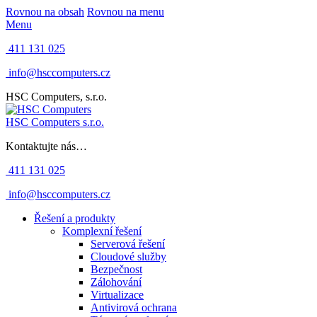
Rovnou na obsah
Rovnou na menu
Menu
411 131 025
info@hsccomputers.cz
HSC Computers, s.r.o.
HSC Computers s.r.o.
Kontaktujte nás…
411 131 025
info@hsccomputers.cz
Řešení a produkty
Komplexní řešení
Serverová řešení
Cloudové služby
Bezpečnost
Zálohování
Virtualizace
Antivirová ochrana