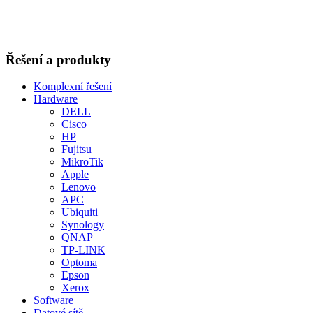
Řešení a produkty
Komplexní řešení
Hardware
DELL
Cisco
HP
Fujitsu
MikroTik
Apple
Lenovo
APC
Ubiquiti
Synology
QNAP
TP-LINK
Optoma
Epson
Xerox
Software
Datové sítě