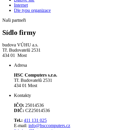
Internet
Dle typu organizace
Naši partneři
Sídlo firmy
budova VÚHU a.s.
Tř. Budovatelů 2531
434 01 Most
Adresa
HSC Computers s.r.o.
Tř. Budovatelů 2531
434 01 Most
Kontakty
IČO:
25014536
DIČ:
CZ25014536
Tel.:
411 131 025
E-mail:
info@hsccomputers.cz