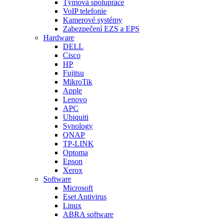
Týmová spolupráce
VoIP telefonie
Kamerové systémy
Zabezpečení EZS a EPS
Hardware
DELL
Cisco
HP
Fujitsu
MikroTik
Apple
Lenovo
APC
Ubiquiti
Synology
QNAP
TP-LINK
Optoma
Epson
Xerox
Software
Microsoft
Eset Antivirus
Linux
ABRA software