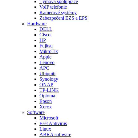
Týmová spolupráce
VoIP telefonie
Kamerové systémy
Zabezpečení EZS a EPS
Hardware
DELL
Cisco
HP
Fujitsu
MikroTik
Apple
Lenovo
APC
Ubiquiti
Synology
QNAP
TP-LINK
Optoma
Epson
Xerox
Software
Microsoft
Eset Antivirus
Linux
ABRA software