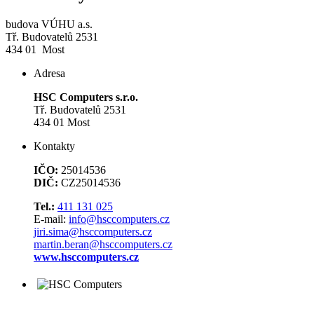
budova VÚHU a.s.
Tř. Budovatelů 2531
434 01 Most
Adresa
HSC Computers s.r.o.
Tř. Budovatelů 2531
434 01 Most
Kontakty
IČO:
25014536
DIČ:
CZ25014536
Tel.:
411 131 025
E-mail:
info@hsccomputers.cz
jiri.sima@hsccomputers.cz
martin.beran@hsccomputers.cz
www.hsccomputers.cz