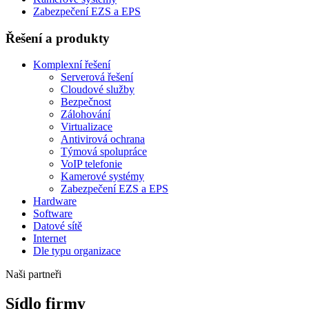
Zabezpečení EZS a EPS
Řešení a produkty
Komplexní řešení
Serverová řešení
Cloudové služby
Bezpečnost
Zálohování
Virtualizace
Antivirová ochrana
Týmová spolupráce
VoIP telefonie
Kamerové systémy
Zabezpečení EZS a EPS
Hardware
Software
Datové sítě
Internet
Dle typu organizace
Naši partneři
Sídlo firmy