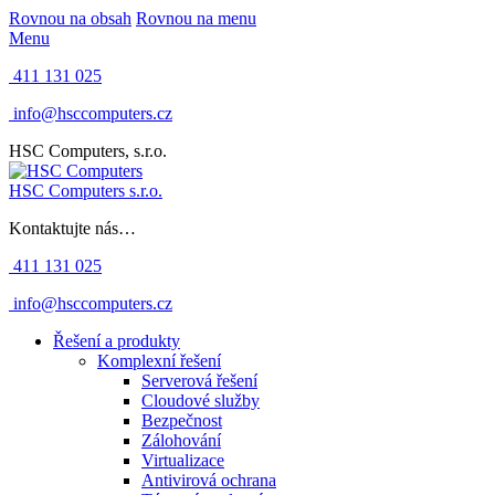
Rovnou na obsah
Rovnou na menu
Menu
411 131 025
info@hsccomputers.cz
HSC Computers, s.r.o.
HSC Computers s.r.o.
Kontaktujte nás…
411 131 025
info@hsccomputers.cz
Řešení a produkty
Komplexní řešení
Serverová řešení
Cloudové služby
Bezpečnost
Zálohování
Virtualizace
Antivirová ochrana