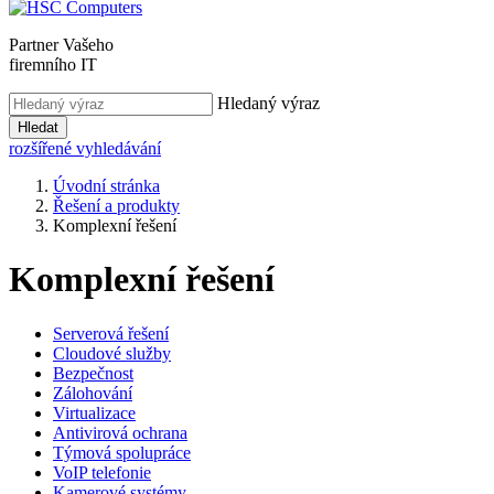
Partner Vašeho
firemního IT
Hledaný výraz
Hledat
rozšířené vyhledávání
Úvodní stránka
Řešení a produkty
Komplexní řešení
Komplexní řešení
Serverová řešení
Cloudové služby
Bezpečnost
Zálohování
Virtualizace
Antivirová ochrana
Týmová spolupráce
VoIP telefonie
Kamerové systémy