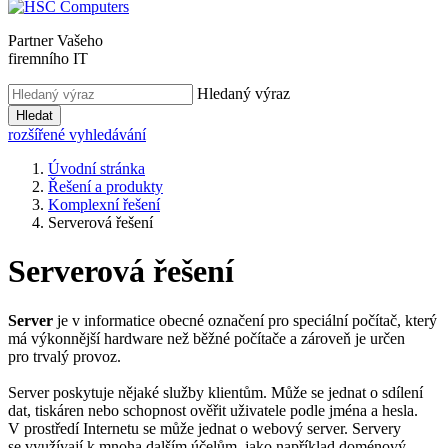
Partner Vašeho
firemního IT
Hledaný výraz
Hledat
rozšířené vyhledávání
Úvodní stránka
Řešení a produkty
Komplexní řešení
Serverová řešení
Serverová řešení
Server
je v informatice obecné označení pro speciální počítač, který
má výkonnější hardware než běžné počítače a zároveň je určen
pro trvalý provoz.
Server poskytuje nějaké služby klientům. Může se jednat o sdílení
dat, tiskáren nebo schopnost ověřit uživatele podle jména a hesla.
V prostředí Internetu se může jednat o webový server. Servery
se využívají k mnoha dalším účelům, jako například doménový