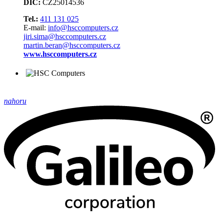
DIČ:
CZ25014536
Tel.:
411 131 025
E-mail:
info@hsccomputers.cz
jiri.sima@hsccomputers.cz
martin.beran@hsccomputers.cz
www.hsccomputers.cz
nahoru