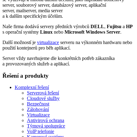
server, souborový server, databázový server, aplikační
server, mailserver, media server
a k dalším specifickým účelům.
Naše firma dodává servery předních výrobců
DELL
,
Fujitsu
a
HP
s operační systémy
Linux
nebo
Microsoft Windows Server
.
Další možností je
virtualizace
serveru na výkonném hardwaru nebo
použití kontejnerů pro běh aplikací.
Server vždy navrhujeme dle konkrétních potřeb zákazníka
a provozovaných služeb a aplikací.
Řešení a produkty
Komplexní řešení
Serverová řešení
Cloudové služby
Bezpečnost
Zálohování
Virtualizace
Antivirová ochrana
Týmová spolupráce
VoIP telefonie
Kamerové systémy