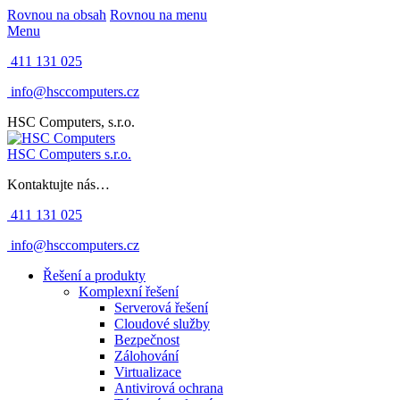
Rovnou na obsah
Rovnou na menu
Menu
411 131 025
info@hsccomputers.cz
HSC Computers, s.r.o.
HSC Computers s.r.o.
Kontaktujte nás…
411 131 025
info@hsccomputers.cz
Řešení a produkty
Komplexní řešení
Serverová řešení
Cloudové služby
Bezpečnost
Zálohování
Virtualizace
Antivirová ochrana