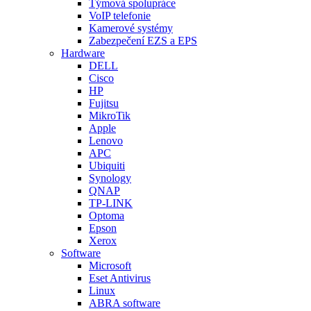
Týmová spolupráce
VoIP telefonie
Kamerové systémy
Zabezpečení EZS a EPS
Hardware
DELL
Cisco
HP
Fujitsu
MikroTik
Apple
Lenovo
APC
Ubiquiti
Synology
QNAP
TP-LINK
Optoma
Epson
Xerox
Software
Microsoft
Eset Antivirus
Linux
ABRA software