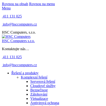
Rovnou na obsah
Rovnou na menu
Menu
411 131 025
info@hsccomputers.cz
HSC Computers, s.r.o.
HSC Computers s.r.o.
Kontaktujte nás…
411 131 025
info@hsccomputers.cz
Řešení a produkty
Komplexní řešení
Serverová řešení
Cloudové služby
Bezpečnost
Zálohování
Virtualizace
Antivirová ochrana