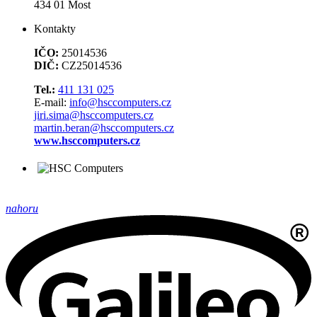
434 01 Most
Kontakty
IČO:
25014536
DIČ:
CZ25014536
Tel.:
411 131 025
E-mail:
info@hsccomputers.cz
jiri.sima@hsccomputers.cz
martin.beran@hsccomputers.cz
www.hsccomputers.cz
nahoru