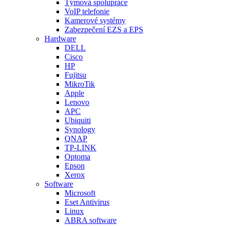
Týmová spolupráce
VoIP telefonie
Kamerové systémy
Zabezpečení EZS a EPS
Hardware
DELL
Cisco
HP
Fujitsu
MikroTik
Apple
Lenovo
APC
Ubiquiti
Synology
QNAP
TP-LINK
Optoma
Epson
Xerox
Software
Microsoft
Eset Antivirus
Linux
ABRA software