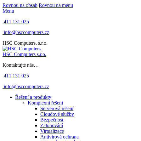
Rovnou na obsah
Rovnou na menu
Menu
411 131 025
info@hsccomputers.cz
HSC Computers, s.r.o.
HSC Computers s.r.o.
Kontaktujte nás…
411 131 025
info@hsccomputers.cz
Řešení a produkty
Komplexní řešení
Serverová řešení
Cloudové služby
Bezpečnost
Zálohování
Virtualizace
Antivirová ochrana