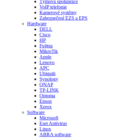
Týmová spolupráce
VoIP telefonie
Kamerové systémy
Zabezpečení EZS a EPS
Hardware
DELL
Cisco
HP
Fujitsu
MikroTik
Apple
Lenovo
APC
Ubiquiti
Synology
QNAP
TP-LINK
Optoma
Epson
Xerox
Software
Microsoft
Eset Antivirus
Linux
ABRA software