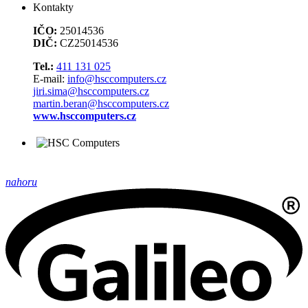
Kontakty
IČO:
25014536
DIČ:
CZ25014536
Tel.:
411 131 025
E-mail:
info@hsccomputers.cz
jiri.sima@hsccomputers.cz
martin.beran@hsccomputers.cz
www.hsccomputers.cz
nahoru