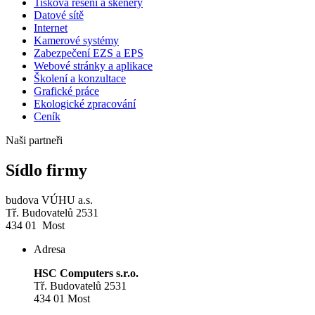
Tisková řešení a skenery
Datové sítě
Internet
Kamerové systémy
Zabezpečení EZS a EPS
Webové stránky a aplikace
Školení a konzultace
Grafické práce
Ekologické zpracování
Ceník
Naši partneři
Sídlo firmy
budova VÚHU a.s.
Tř. Budovatelů 2531
434 01 Most
Adresa
HSC Computers s.r.o.
Tř. Budovatelů 2531
434 01 Most