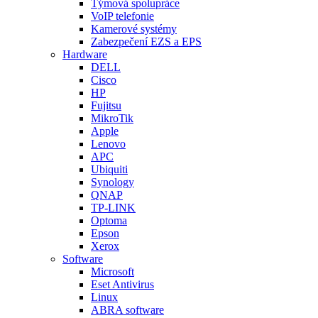
Týmová spolupráce
VoIP telefonie
Kamerové systémy
Zabezpečení EZS a EPS
Hardware
DELL
Cisco
HP
Fujitsu
MikroTik
Apple
Lenovo
APC
Ubiquiti
Synology
QNAP
TP-LINK
Optoma
Epson
Xerox
Software
Microsoft
Eset Antivirus
Linux
ABRA software