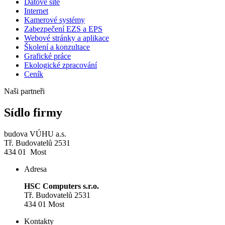
Datové sítě
Internet
Kamerové systémy
Zabezpečení EZS a EPS
Webové stránky a aplikace
Školení a konzultace
Grafické práce
Ekologické zpracování
Ceník
Naši partneři
Sídlo firmy
budova VÚHU a.s.
Tř. Budovatelů 2531
434 01 Most
Adresa
HSC Computers s.r.o.
Tř. Budovatelů 2531
434 01 Most
Kontakty