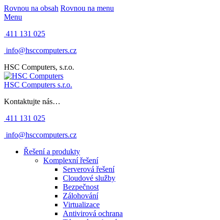
Rovnou na obsah
Rovnou na menu
Menu
411 131 025
info@hsccomputers.cz
HSC Computers, s.r.o.
HSC Computers s.r.o.
Kontaktujte nás…
411 131 025
info@hsccomputers.cz
Řešení a produkty
Komplexní řešení
Serverová řešení
Cloudové služby
Bezpečnost
Zálohování
Virtualizace
Antivirová ochrana