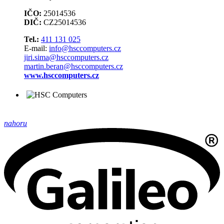
IČO:
25014536
DIČ:
CZ25014536
Tel.:
411 131 025
E-mail:
info@hsccomputers.cz
jiri.sima@hsccomputers.cz
martin.beran@hsccomputers.cz
www.hsccomputers.cz
nahoru