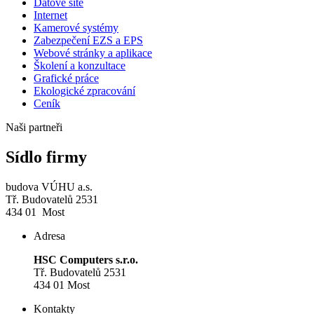
Datové sítě
Internet
Kamerové systémy
Zabezpečení EZS a EPS
Webové stránky a aplikace
Školení a konzultace
Grafické práce
Ekologické zpracování
Ceník
Naši partneři
Sídlo firmy
budova VÚHU a.s.
Tř. Budovatelů 2531
434 01 Most
Adresa
HSC Computers s.r.o.
Tř. Budovatelů 2531
434 01 Most
Kontakty