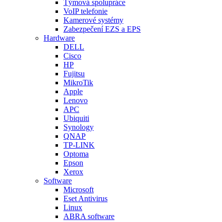
Týmová spolupráce
VoIP telefonie
Kamerové systémy
Zabezpečení EZS a EPS
Hardware
DELL
Cisco
HP
Fujitsu
MikroTik
Apple
Lenovo
APC
Ubiquiti
Synology
QNAP
TP-LINK
Optoma
Epson
Xerox
Software
Microsoft
Eset Antivirus
Linux
ABRA software