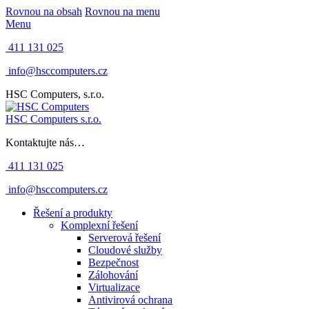
Rovnou na obsah
Rovnou na menu
Menu
411 131 025
info@hsccomputers.cz
HSC Computers, s.r.o.
HSC Computers s.r.o.
Kontaktujte nás…
411 131 025
info@hsccomputers.cz
Řešení a produkty
Komplexní řešení
Serverová řešení
Cloudové služby
Bezpečnost
Zálohování
Virtualizace
Antivirová ochrana