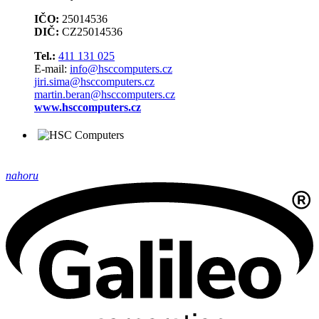
IČO:
25014536
DIČ:
CZ25014536
Tel.:
411 131 025
E-mail:
info@hsccomputers.cz
jiri.sima@hsccomputers.cz
martin.beran@hsccomputers.cz
www.hsccomputers.cz
nahoru