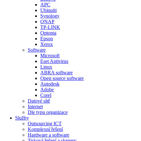
APC
Ubiquiti
Synology
QNAP
TP-LINK
Optoma
Epson
Xerox
Software
Microsoft
Eset Antivirus
Linux
ABRA software
Open source software
Autodesk
Adobe
Corel
Datové sítě
Internet
Dle typu organizace
Služby
Outsourcing ICT
Komplexní řešení
Hardware a software
Tisková řešení a skenery