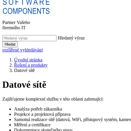
Partner Vašeho
firemního IT
Hledaný výraz
Hledat
rozšířené vyhledávání
Úvodní stránka
Řešení a produkty
Datové sítě
Datové sítě
Zajišťujeme komplexní službu v této oblasti zahrnující:
Analýza potřeb zákazníka
Projekce a projektová příprava
Samotná realizace sítě (datová, WiFi, přístupový systém, kam
Měření a certifikace
Dokumentace skutečného stavu