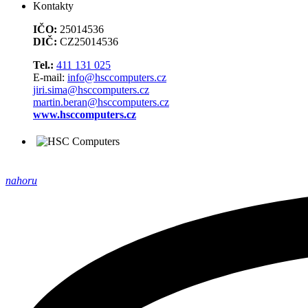
Kontakty
IČO:
25014536
DIČ:
CZ25014536
Tel.:
411 131 025
E-mail:
info@hsccomputers.cz
jiri.sima@hsccomputers.cz
martin.beran@hsccomputers.cz
www.hsccomputers.cz
nahoru