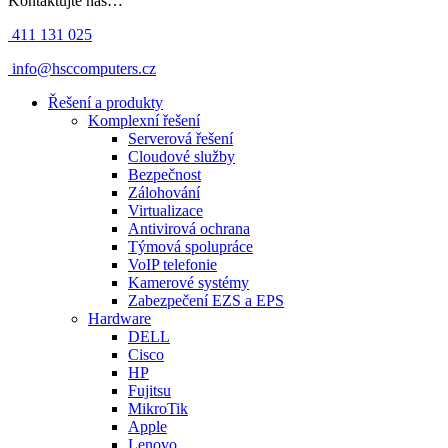
Kontaktujte nás…
411 131 025
info@hsccomputers.cz
Řešení a produkty
Komplexní řešení
Serverová řešení
Cloudové služby
Bezpečnost
Zálohování
Virtualizace
Antivirová ochrana
Týmová spolupráce
VoIP telefonie
Kamerové systémy
Zabezpečení EZS a EPS
Hardware
DELL
Cisco
HP
Fujitsu
MikroTik
Apple
Lenovo