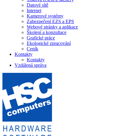
Datové sítě
Internet
Kamerové systémy
Zabezpečení EZS a EPS
Webové stránky a aplikace
Školení a konzultace
Grafické práce
Ekologické zpracování
Ceník
Kontakty
Kontakty
Vzdálená správa