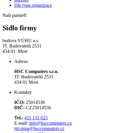
Dle typu organizace
Naši partneři
Sídlo firmy
budova VÚHU a.s.
Tř. Budovatelů 2531
434 01 Most
Adresa
HSC Computers s.r.o.
Tř. Budovatelů 2531
434 01 Most
Kontakty
IČO:
25014536
DIČ:
CZ25014536
Tel.:
411 131 025
E-mail:
info@hsccomputers.cz
jiri.sima@hsccomputers.cz