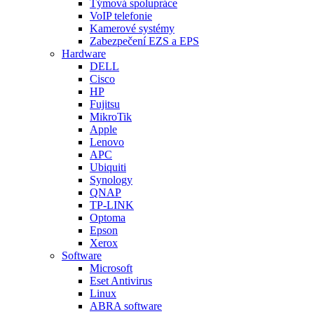
Týmová spolupráce
VoIP telefonie
Kamerové systémy
Zabezpečení EZS a EPS
Hardware
DELL
Cisco
HP
Fujitsu
MikroTik
Apple
Lenovo
APC
Ubiquiti
Synology
QNAP
TP-LINK
Optoma
Epson
Xerox
Software
Microsoft
Eset Antivirus
Linux
ABRA software