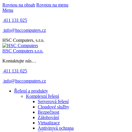
Rovnou na obsah
Rovnou na menu
Menu
411 131 025
info@hsccomputers.cz
HSC Computers, s.r.o.
HSC Computers s.r.o.
Kontaktujte nás…
411 131 025
info@hsccomputers.cz
Řešení a produkty
Komplexní řešení
Serverová řešení
Cloudové služby
Bezpečnost
Zálohování
Virtualizace
Antivirová ochrana