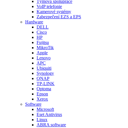
Týmová spolupráce
VoIP telefonie
Kamerové systémy
Zabezpečení EZS a EPS
Hardware
DELL
Cisco
HP
Fujitsu
MikroTik
Apple
Lenovo
APC
Ubiquiti
Synology
QNAP
TP-LINK
Optoma
Epson
Xerox
Software
Microsoft
Eset Antivirus
Linux
ABRA software