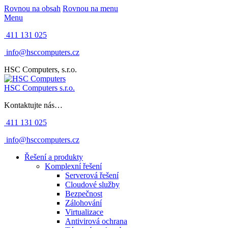
Rovnou na obsah
Rovnou na menu
Menu
411 131 025
info@hsccomputers.cz
HSC Computers, s.r.o.
HSC Computers s.r.o.
Kontaktujte nás…
411 131 025
info@hsccomputers.cz
Řešení a produkty
Komplexní řešení
Serverová řešení
Cloudové služby
Bezpečnost
Zálohování
Virtualizace
Antivirová ochrana