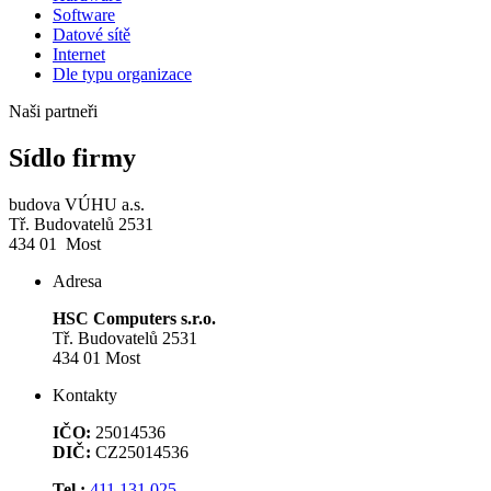
Software
Datové sítě
Internet
Dle typu organizace
Naši partneři
Sídlo firmy
budova VÚHU a.s.
Tř. Budovatelů 2531
434 01 Most
Adresa
HSC Computers s.r.o.
Tř. Budovatelů 2531
434 01 Most
Kontakty
IČO:
25014536
DIČ:
CZ25014536
Tel.:
411 131 025