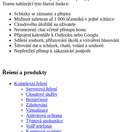
Teams nabízející tyto hlavní funkce:
Schůzky se záznamy a přepisy
Možnost zahrnout až 1 000 účastníků v jedné schůzce
Cloudového úložiště na uživatele
Neomezený chat včetně přístupu hosta
Připojení kalendáře k Outlooku nebo Googlu
Sdílení souborů, přiřazování úkolů a vytváření hlasování
Šifrování dat u schůzek, chatů, volání a souborů
Nepřetržitý přístup k zákaznické podpoře
Řešení a produkty
Komplexní řešení
Serverová řešení
Cloudové služby
Bezpečnost
Zálohování
Virtualizace
Antivirová ochrana
Týmová spolupráce
VoIP telefonie
Kamerové systémy