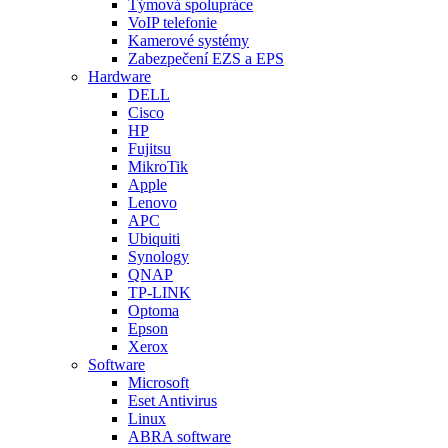
Týmová spolupráce
VoIP telefonie
Kamerové systémy
Zabezpečení EZS a EPS
Hardware
DELL
Cisco
HP
Fujitsu
MikroTik
Apple
Lenovo
APC
Ubiquiti
Synology
QNAP
TP-LINK
Optoma
Epson
Xerox
Software
Microsoft
Eset Antivirus
Linux
ABRA software