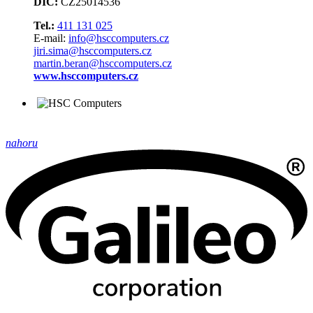
DIČ:
CZ25014536
Tel.:
411 131 025
E-mail:
info@hsccomputers.cz
jiri.sima@hsccomputers.cz
martin.beran@hsccomputers.cz
www.hsccomputers.cz
nahoru