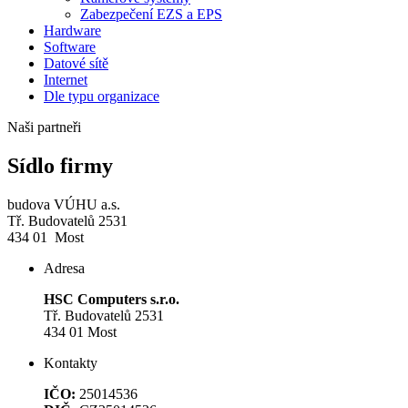
Zabezpečení EZS a EPS
Hardware
Software
Datové sítě
Internet
Dle typu organizace
Naši partneři
Sídlo firmy
budova VÚHU a.s.
Tř. Budovatelů 2531
434 01 Most
Adresa
HSC Computers s.r.o.
Tř. Budovatelů 2531
434 01 Most
Kontakty
IČO:
25014536