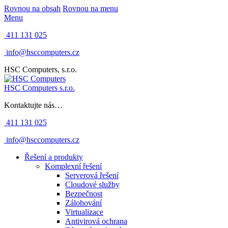
Rovnou na obsah
Rovnou na menu
Menu
411 131 025
info@hsccomputers.cz
HSC Computers, s.r.o.
HSC Computers s.r.o.
Kontaktujte nás…
411 131 025
info@hsccomputers.cz
Řešení a produkty
Komplexní řešení
Serverová řešení
Cloudové služby
Bezpečnost
Zálohování
Virtualizace
Antivirová ochrana