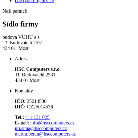
Dle typu organizace
Naši partneři
Sídlo firmy
budova VÚHU a.s.
Tř. Budovatelů 2531
434 01 Most
Adresa
HSC Computers s.r.o.
Tř. Budovatelů 2531
434 01 Most
Kontakty
IČO:
25014536
DIČ:
CZ25014536
Tel.:
411 131 025
E-mail:
info@hsccomputers.cz
jiri.sima@hsccomputers.cz
martin.beran@hsccomputers.cz