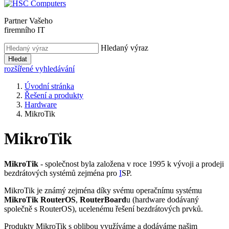
Partner Vašeho
firemního IT
Hledaný výraz
Hledat
rozšířené vyhledávání
Úvodní stránka
Řešení a produkty
Hardware
MikroTik
MikroTik
MikroTik
- společnost byla založena v roce 1995 k vývoji a prodeji
bezdrátových systémů zejména pro
I
SP.
MikroTik je známý zejména díky svému operačnímu systému
MikroTik RouterOS
,
RouterBoard
u (hardware dodávaný
společně s RouterOS), ucelenému řešení bezdrátových prvků.
Produkty MikroTik s oblibou využíváme a dodáváme našim