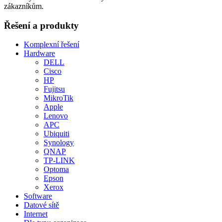
zákazníkům.
Řešení a produkty
Komplexní řešení
Hardware
DELL
Cisco
HP
Fujitsu
MikroTik
Apple
Lenovo
APC
Ubiquiti
Synology
QNAP
TP-LINK
Optoma
Epson
Xerox
Software
Datové sítě
Internet