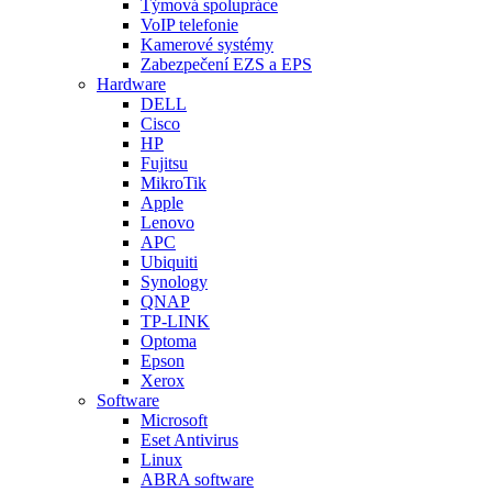
Týmová spolupráce
VoIP telefonie
Kamerové systémy
Zabezpečení EZS a EPS
Hardware
DELL
Cisco
HP
Fujitsu
MikroTik
Apple
Lenovo
APC
Ubiquiti
Synology
QNAP
TP-LINK
Optoma
Epson
Xerox
Software
Microsoft
Eset Antivirus
Linux
ABRA software