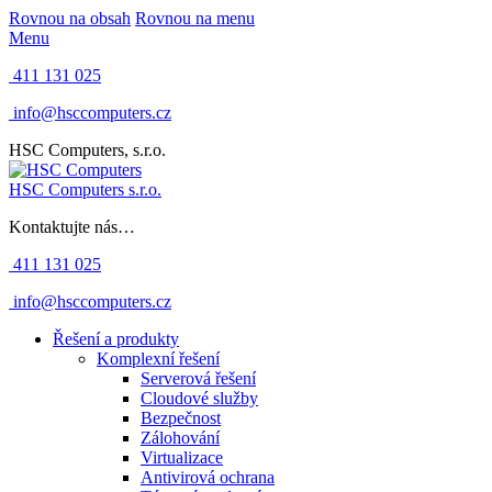
Rovnou na obsah
Rovnou na menu
Menu
411 131 025
info@hsccomputers.cz
HSC Computers, s.r.o.
HSC Computers s.r.o.
Kontaktujte nás…
411 131 025
info@hsccomputers.cz
Řešení a produkty
Komplexní řešení
Serverová řešení
Cloudové služby
Bezpečnost
Zálohování
Virtualizace
Antivirová ochrana