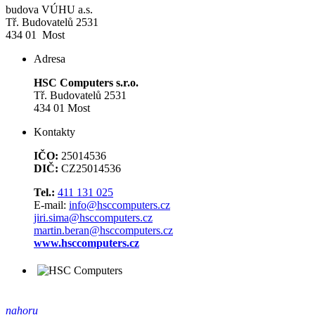
budova VÚHU a.s.
Tř. Budovatelů 2531
434 01 Most
Adresa
HSC Computers s.r.o.
Tř. Budovatelů 2531
434 01 Most
Kontakty
IČO:
25014536
DIČ:
CZ25014536
Tel.:
411 131 025
E-mail:
info@hsccomputers.cz
jiri.sima@hsccomputers.cz
martin.beran@hsccomputers.cz
www.hsccomputers.cz
nahoru