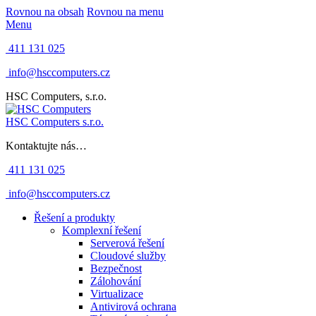
Rovnou na obsah
Rovnou na menu
Menu
411 131 025
info@hsccomputers.cz
HSC Computers, s.r.o.
HSC Computers s.r.o.
Kontaktujte nás…
411 131 025
info@hsccomputers.cz
Řešení a produkty
Komplexní řešení
Serverová řešení
Cloudové služby
Bezpečnost
Zálohování
Virtualizace
Antivirová ochrana