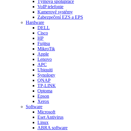
Týmová spolupráce
VoIP telefonie
Kamerové systémy
Zabezpečení EZS a EPS
Hardware
DELL
Cisco
HP
Fujitsu
MikroTik
Apple
Lenovo
APC
Ubiquiti
Synology
QNAP
TP-LINK
Optoma
Epson
Xerox
Software
Microsoft
Eset Antivirus
Linux
ABRA software