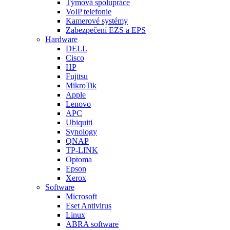
Týmová spolupráce
VoIP telefonie
Kamerové systémy
Zabezpečení EZS a EPS
Hardware
DELL
Cisco
HP
Fujitsu
MikroTik
Apple
Lenovo
APC
Ubiquiti
Synology
QNAP
TP-LINK
Optoma
Epson
Xerox
Software
Microsoft
Eset Antivirus
Linux
ABRA software