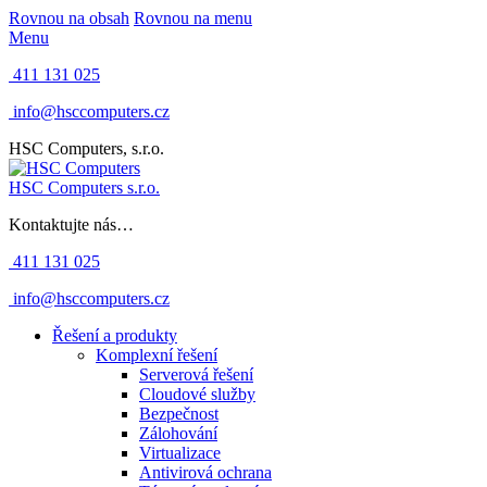
Rovnou na obsah
Rovnou na menu
Menu
411 131 025
info@hsccomputers.cz
HSC Computers, s.r.o.
HSC Computers s.r.o.
Kontaktujte nás…
411 131 025
info@hsccomputers.cz
Řešení a produkty
Komplexní řešení
Serverová řešení
Cloudové služby
Bezpečnost
Zálohování
Virtualizace
Antivirová ochrana